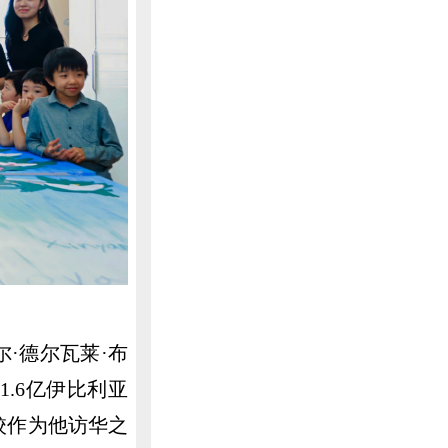
·德尔瓦莱·布
.6亿伊比利亚
校作为他访华之